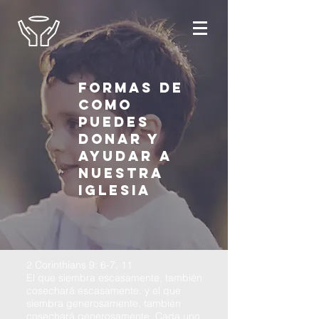
Formas de
como
puedes
donar y
ayudar a
nuestra
Iglesia
2 Corinthians 9: 6-7, 11
El que siembra escasamente, también
cosechará escasamente, y el que
siembra generosamente, también
cosechará generosamente. Cada uno