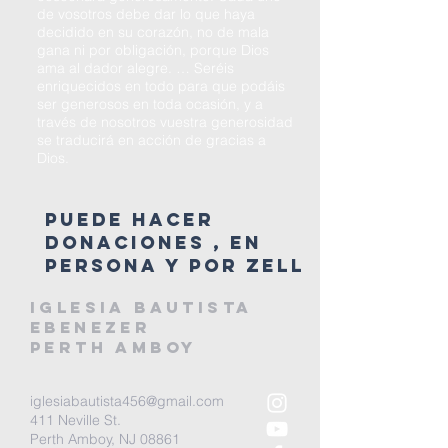
de vosotros debe dar lo que haya
decidido en su corazón, no de mala
gana ni por obligación, porque Dios
ama al dador alegre. … Seréis
enriquecidos en todo para que podáis
ser generosos en toda ocasión, y a
través de nosotros vuestra generosidad
se traducirá en acción de gracias a
Dios.
Puede hacer
donaciones , en
persona y por zell
IGLESIA BAUTISTA
EBENEZER
PERTH AMBOy
iglesiabautista456@gmail.com
411 Neville St.
Perth Amboy, NJ 08861